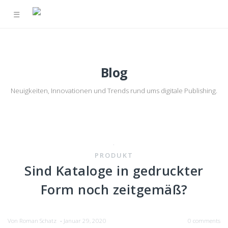
☰
Blog
Neuigkeiten, Innovationen und Trends rund ums digitale Publishing.
·
PRODUKT
Sind Kataloge in gedruckter
Form noch zeitgemäß?
Von
Roman Schatz
Januar 29, 2020
0 comments
•