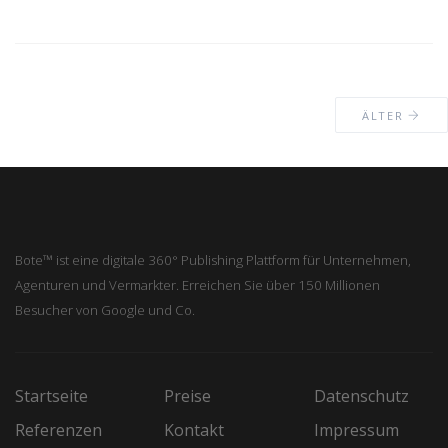
ÄLTER
Bote™ ist eine digitale 360° Publishing Plattform für Unternehmen,
Agenturen und Vermarkter. Erreichen Sie über 150 Millionen
Besucher von Google und Co.
Startseite
Preise
Datenschutz
Referenzen
Kontakt
Impressum