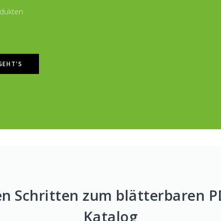
odukten
GEHT'S
en Schritten zum blätterbaren P
Katalog