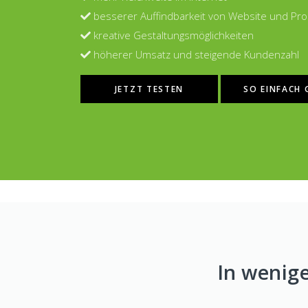
besserer Auffindbarkeit von Website und Pr
kreative Gestaltungsmöglichkeiten
höherer Umsatz und steigende Kundenzahl
JETZT TESTEN
SO EINFACH 
In wenig