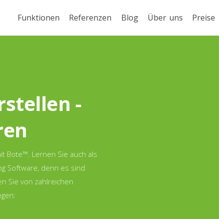
Funktionen
Referenzen
Blog
Über uns
Preise
stellen -
ren
it Bote™. Lernen Sie auch als
og Software, denn es sind
ren Sie von zahlreichen
ogen: