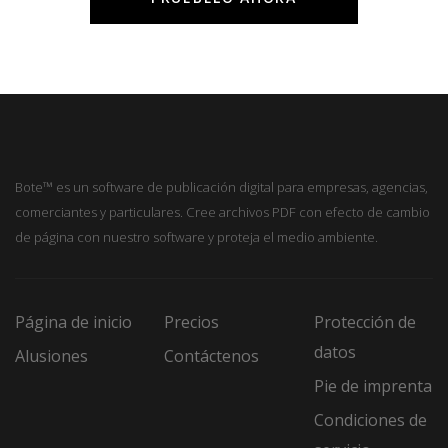
Bote™ es un software de publicación digital para empresas, agencias,
comerciantes y particulares. Cree archivos PDF con efecto de cambio
de página con nuestro software y proteja el medio ambiente.
Página de inicio
Precios
Protección de
datos
Alusiones
Contáctenos
Pie de imprenta
Condiciones de