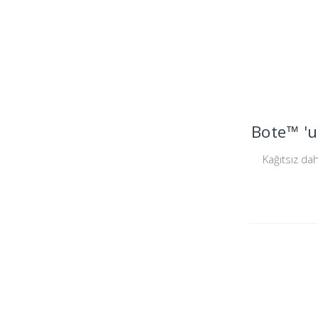
Bote™ 'u
Kağıtsız dah