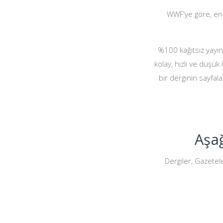
WWF'ye göre, endü
%100 kağıtsız yayınc
kolay, hızlı ve düşük 
bir derginin sayfala
Aşağ
Dergiler, Gazetele