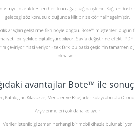
striyel olarak kesilen her ikinci ağaç kağıda işlenir. Kağıtendüstri
geleceği söz konusu olduğunda kilit bir sektör halinegelmiştir.
ılık araçları geliştirme fikri böyle doğdu. Bote™ müşterileri bugün far
maliyetli bir şekilde dijitalleştirebiliyor. Sayfa değiştirme efektli P
rını çeviriyor hissi veriyor - tek farkı bu baskı çeşidinin tamamen dij
olmasıdır.
ıdaki avantajlar Bote™ ile sonuç
r, Kataloglar, Kılavuzlar, Menüler ve Broşürler kolaycabuluta (Cloud) 
Arşivlenmeleri çok daha kolaydır
Veriler istenildiği zaman herhangi bir mobil cihazla bulunabiliyor