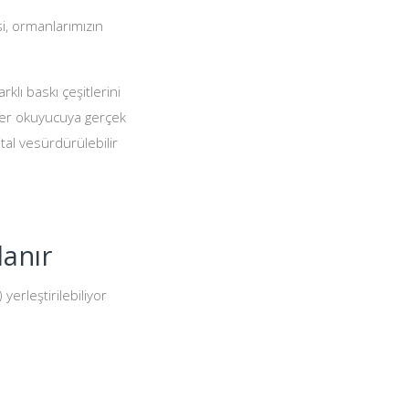
si, ormanlarımızın
klı baskı çeşitlerini
DF'ler okuyucuya gerçek
ital vesürdürülebilir
lanır
yerleştirilebiliyor