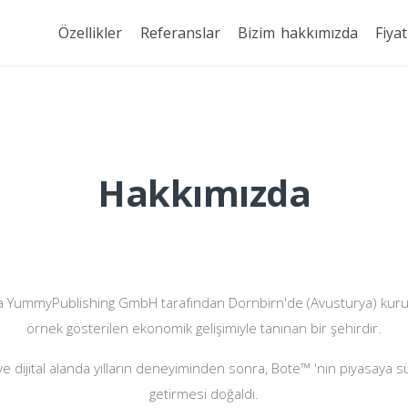
Özellikler
Referanslar
Bizim hakkımızda
Fiyat
Hakkımızda
a YummyPublishing GmbH tarafından Dornbirn'de (Avusturya) kuru
örnek gösterilen ekonomik gelişimiyle tanınan bir şehirdir.
ve dijital alanda yılların deneyiminden sonra, Bote™ 'nin piyasaya sü
getirmesi doğaldı.