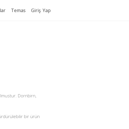
lar
Temas
Giriş Yap
lmustur. Dornbirn,
rdürülebilir bir ürün