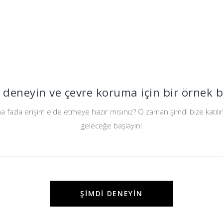
 deneyin ve çevre koruma için bir örnek be
a fazla erişim elde etmeye hazır mısınız? O zaman şimdi bize katılın
geleceğe başlayın!
ŞIMDI DENEYIN