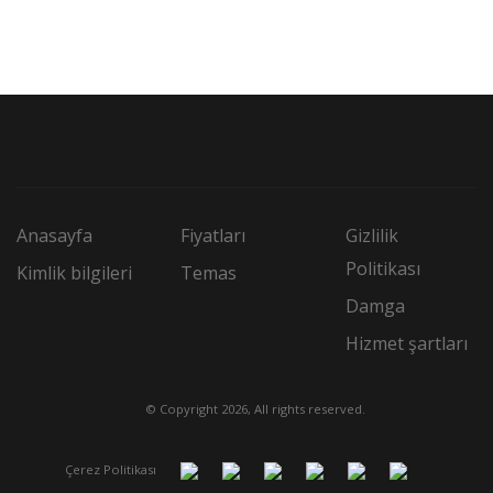
Anasayfa
Fiyatları
Gizlilik
Politikası
Kimlik bilgileri
Temas
Damga
Hizmet şartları
© Copyright 2026, All rights reserved.
Çerez Politikası